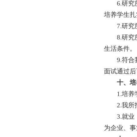
6.研
培养学生扎
7.研
8.研
生活条件。
9.符
面试通过后
十、培
1.培
2.我
3.就
为企业、事