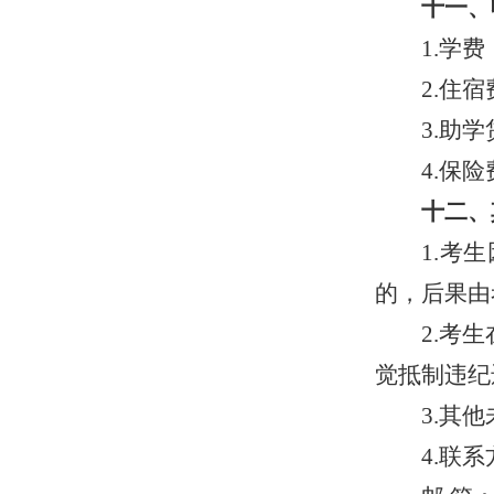
十一、
1.学费
2.住宿
3.助
4.保
十二、
1.考
的，后果由
2.考
觉抵制违纪
3.其
4.联