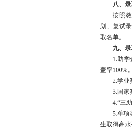
八、录
按照
划、复试录
取名单。
九、录
1.助
盖率100%
2.学
3.国
4.“
5.单
生取得高水