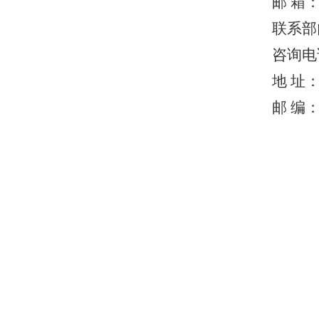
邮 箱
联系部
咨询电话：
地 址
邮 编：