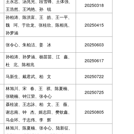
王永志、汤兆光、段雪锋、王体强、
20250318
王浩然、王鸿艳、孙 锐
孙柏涛、陈洪富、王 皓、王一平、
魏 珂、于欣龙、张桂欣、陈相兆、
20250415
孙梦涵
张令心、朱柏洁、姜 冰
20250603
孙柏涛、孙梦涵、杨苗苗、江 鑫、
20250617
杜 北、陈相兆
马新生、戴君武、柏 文
20250722
林旭川、宋 春、王 祺、陈夏楠、
20250725
张晓楠、钟江荣、张令心
聂桂波、王志詠、柏 文、王 薇、
谢志南、钟 杰、姬志田、樊钦鑫、
20250805
马会环、于志伟、李 辉
林旭川、陈夏楠、张令心、陆新征、