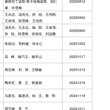
康斯坦丁诺斯·斯卡洛梅诺斯、胡仁
20250812
康、毕雪梅
王永志、汤兆光、孙 锐、王鸿艳、
20250902
王体强、段雪锋、王浩然
汤兆光、王永志、杨 阳、王体强、
20250905
孙 锐、段雪锋、张旭东、刘远鹏
朱柏洁、荀梓健、张令心
20251003
高 峰、杨巧玉、杨学山
20251017
周宝峰、刘 博、王晓敏
20251212
陶冬旺、鲁 正、林嘉丽
20241219
马新生、戴君武、柏 文、蔡 明
20241119
周宝峰、李 宁
20241011