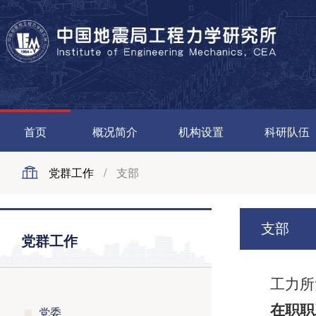
首页
概况简介
机构设置
科研队伍
党群工作
/
支部
支部
党群工作
工力所
在职职
党委