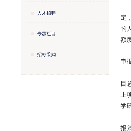
人才招聘
定
的
专题栏目
额
招标采购
申
目
上
学
报