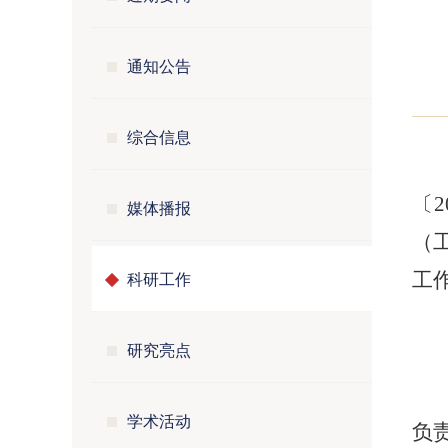
通知公告
综合信息
〔
媒体播报
（
科研工作
工
研究亮点
学术活动
负