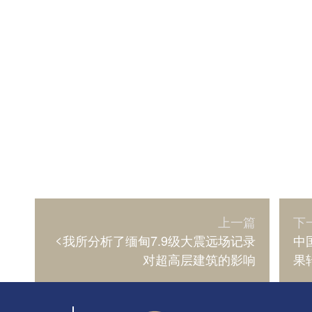
上一篇
下
<
我所分析了缅甸7.9级大震远场记录
中
对超高层建筑的影响
果