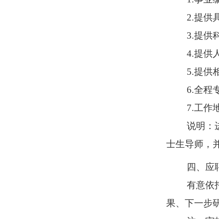
2.
提供
3.
提供
4
.
提供
5
.提供
6
.
全程
7
.工作
说明：
士生导师，
四、应
有意依
果、下
一
步