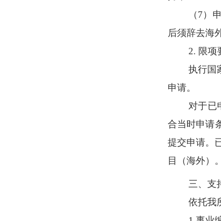
（7）
后须辞去海
2. 限
执行国
申请。
对于已
合当时申请
提交申请。
目（海外）
三、支
依托我
1.事业