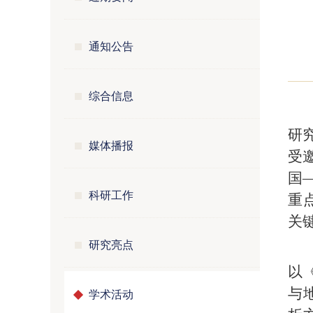
通知公告
综合信息
研究
媒体播报
受
国
科研工作
重
关
研究亮点
以《
与
学术活动